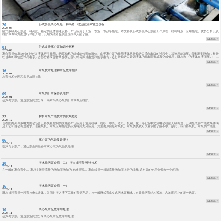
20
卧式多级离心泵是一种高效、稳定的流体输送设备
2024-03
卧式多级离心泵是一种高效、稳定的流体输送设备，广泛应用于工业、农业、市政等领域。本文将从卧式多级离心泵的工作原理、结构特点、应用领域、优势分析以及
维护保养等方面进行详细介绍，以期为读者提供全面而深入的了解。
MORE >
01
卧式多级离心泵知识全解析
2024-03
离心泵是依靠旋转的叶轮对液体产生作用力把原动机的机械能传递给液体。由于离心泵的作用液体从叶轮进口流向出口的过程中，其速度能和压力能都得到增加，被叶
轮排出的液体经过压出室，大部分速度能转换成压力能，然后沿排出管路输送出去，这时叶轮进口处因液体的排出而形成真空或低压，吸水池中的液体在液面压力（大
气压）的作用下，被压入叶轮的进口，于是，旋转着的叶轮就连续不断地吸入和排出液体。
MORE >
16
水泵技术处理和常见故障排除
2024-01
水泵技术处理和常见故障排除
MORE >
09
水泵的日常保养及维护
2024-01
葫芦岛水泵厂通达泵业同您分享：葫芦岛离心泵的日常保养及维护。
MORE >
22
解析水泵节能技术的发展趋势
2023-12
现在国内外许多电力拖动场合已将矢量控制的变频器广泛应用于通用机械、纺织、印染、造纸、轧钢、化工等行业中交流电动机的无级调速，已明显取得节能效果并满
足工艺和自动调速要求。但在风机、水泵应用领域仍没有得到充分应用。其主要原因是对风机、水泵类负载可大量节能了解不够。故此，我们将风机、水泵的节能原理
和应用状况向客户介绍。全国风机、水泵用电量占工业用电的60%以上，如果能在这个领域充分使用变频器进行变频无级调速，对我们发展加工制造业又严重缺电的国
MORE >
家，是兴国之策。
06
离心泵的气蚀及处理？
2023-12
葫芦岛水泵厂，通达泵业同您分享离心泵的气蚀及处理。
MORE >
20
潜水排污泵介绍（二）-潜水排污泵·设计技术
2023-11
在一般的离心泵中,功率总是随着流量的增加而增加的,也就是说,功率曲线是一根随流量增加而上升的曲线,这对泵的使用会带来一个问题:
MORE >
16
潜水排污泵介绍（一）
2023-11
潜水排污泵是一种泵与电机连体，并同时潜入液下工作的泵类产品，与一般卧式泵或立式污水泵相比，自吸排污泵结构紧凑、占地面积小的新一代泵。
MORE >
10
离心泵常见故障与处理
2023-11
葫芦岛水泵厂通达泵业同您分享离心泵常见故障与处理：