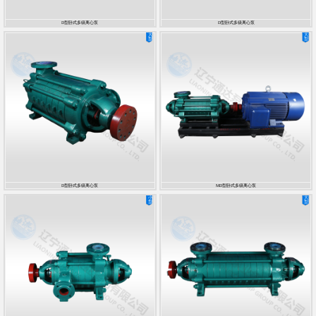
D型卧式多级离心泵
D型卧式多级离心泵
大
大
型
型
D型卧式多级离心泵
MD型卧式多级离心泵
小
大
型
型