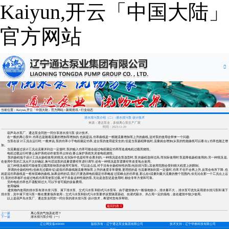
Kaiyun,开云「中国大陆」
官方网站
当前位置：Kaiyun,开云「中国大陆」官方网站
新闻资讯
行业动态
潜水排污泵介绍（二）-潜水排污泵·设计技术
来源：通达泵业，多级离心泵生产厂家
时间：2023-11-20
葫芦岛水泵厂、通达泵业同您一同分享潜水排污泵·设计技术。
在一般的离心泵中,功率总是随着流量的增加而增加的,也就是说,功率曲线是一根随流量增加而上升的曲线,这对泵的使用会带来一个问题:
当泵在设计工况点运行时,一般来说,泵的功率小于电机额定功率,这台泵的使用是安全的;但是当泵扬程降低时,流量就会增加(从泵的性能曲线可以看出),功率也随之增
加。
当流量超过设计工况点流量并到达一定值时,泵的输入功率可能会超过电机额定功率而造成电机过载而烧毁。
电机过载运行时要么保护系统动作使泵停止转动;要么保护系统失灵使电机烧毁。
泵的扬程低于设计工况点扬程使用的情况,在实际中也是经常会遇到的,一种情况是在泵选型时,泵的扬程选得过高,而实际使用时泵是降低扬程使用的;另一种情况是,
在使用中泵的工况点不太好确定,换句话说泵的流量需要经常进行调节;还有一种情况是泵需要经常改变地点使用。
这三种情况者陌可能使泵过载而影响泵的使用可靠性。可以这么说,对于没有全扬程特性的泵(包括排污泵),其使用范围会受到很大程度上的限制。
所谓的全扬程特性(也称无过载特征)是指功率曲线随流量增加而上升的速度非常缓慢,更理想的是当流量增加到某一定值时,功率不但不会再上升,反而会有所下降,也
就是说功率曲线是一根有驼峰的曲线,如果这样的话,我们只要选择电机额定功率略超过驼峰点的功率值,那么在0流量到最大流量的整个范围内,你无论在那一个工况点上运
行,泵的功率都不会超过电机功率而使泵过载,对于具备这种性能的泵,无论是选型还是使用时,都会非常方便和可靠。
另外电机功率也不需配得过大,可以节省可观的设备费用。
使用编辑
建筑物内使用的排水泵有潜水排污泵、液下排水泵、立式污水泵和卧式污水泵等。由于建筑物内一般场地较小，排水量不大，排水泵可优先采用潜水排污泵和液下
排水泵，其中液下排污泵一般在重要场所使用；立式污水泵和卧式污水泵要求设置隔震基础、自灌式吸水、并占用一定的场地，故在建筑中较少使用。
以上是葫芦岛水泵厂、通达泵业同您一同分享的
潜水排污泵·设计技术，希望对您有所帮助。
返回列表

上一篇
离心泵的气蚀及处理？
下一篇
潜水排污泵介绍（一）
辽公网安备000000
版权所有：辽宁通达泵业集团有限公司
技术支持：辽宁华睿科技有限公司