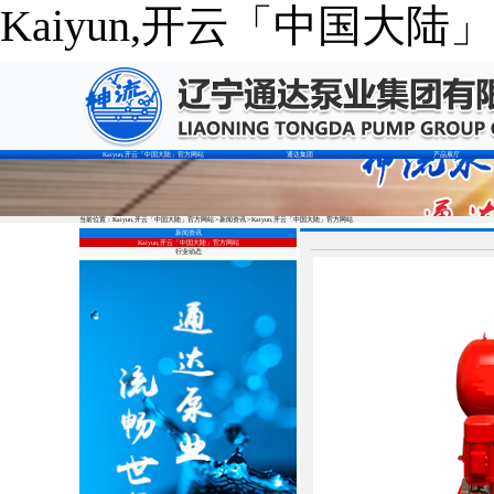
Kaiyun,开云「中国大陆
Kaiyun,开云「中国大陆」官方网站
通达集团
产品展厅
当前位置：Kaiyun,开云「中国大陆」官方网站
新闻资讯
Kaiyun,开云「中国大陆」官方网站
新闻资讯
Kaiyun,开云「中国大陆」官方网站
行业动态