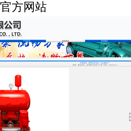
」官方网站
产品应用
新闻资讯
营销服务
水泵振动，影响正常运行，怎么解决？
来源：通达泵业，多级离心泵生产厂家
时间：2022-06-22
水
1
水
2
水