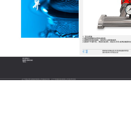
3、防治措施
(1)紧固地脚螺栓或增设减振器。
(2)调整泵和电机轴线，使其同心或更换轴承。
(3)更换不平衡叶轮，增设支架(撑)，固定出水管;或增设橡胶软
上一篇
两种潜水轴流泵水资源短缺的类型
下一篇
潜水泵和污水泵区别
联系我们
0429-4561565
地址：
辽宁通达泵业集团有限公司
版权所有
辽宁华睿科技有限公司技术支持